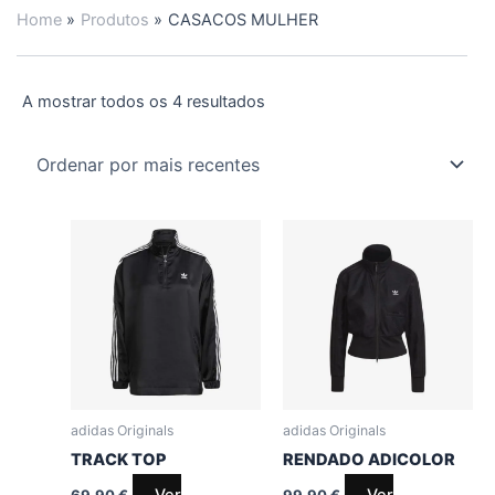
Home
Produtos
CASACOS MULHER
A mostrar todos os 4 resultados
This
This
product
product
has
has
multiple
multiple
variants.
variants.
The
The
options
options
may
may
adidas Originals
adidas Originals
be
be
TRACK TOP
RENDADO ADICOLOR
chosen
chosen
Ver
Ver
69,90
€
99,90
€